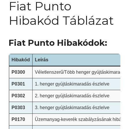
Fiat Punto
Hibakód Táblázat
Fiat Punto Hibakódok:
Hibakód
Leírás
P0300
Véletlenszerű/Több henger gyújtáskimaradás 
P0301
1. henger gyújtáskimaradás észlelve
P0302
2. henger gyújtáskimaradás észlelve
P0303
3. henger gyújtáskimaradás észlelve
P0170
Üzemanyag-keverék szabályzásának hibája