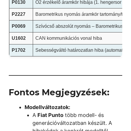
P0130
O2 érzékelő áramkör hibája (1. hengersor 1. é
P2227
Barometrikus nyomás áramkör tartomány/telje
P0069
Szívócső abszolút nyomás – Barometrikus nyo
U1602
CAN kommunikációs vonal hiba
P1702
Sebességváltó határozatlan hiba (automata s
Fontos Megjegyzések:
Modellváltozatok:
A
Fiat Punto
több modell- és
generációváltozatban készült. A
hibakódok a konkrét modelltől,