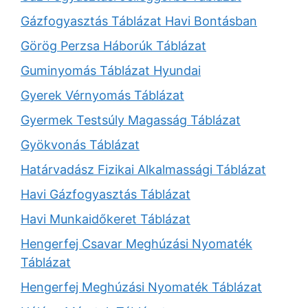
Gázfogyasztás Táblázat Havi Bontásban
Görög Perzsa Háborúk Táblázat
Guminyomás Táblázat Hyundai
Gyerek Vérnyomás Táblázat
Gyermek Testsúly Magasság Táblázat
Gyökvonás Táblázat
Határvadász Fizikai Alkalmassági Táblázat
Havi Gázfogyasztás Táblázat
Havi Munkaidőkeret Táblázat
Hengerfej Csavar Meghúzási Nyomaték
Táblázat
Hengerfej Meghúzási Nyomaték Táblázat