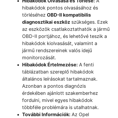
Hibakódok Olvasása és Törlése:
A
hibakódok pontos olvasásához és
törléséhez
OBD-II kompatibilis
diagnosztikai eszköz
szükséges. Ezek
az eszközök csatlakoztathatók a jármű
OBD-II portjához, és lehetővé teszik a
hibakódok kiolvasását, valamint a
jármű rendszereinek valós idejű
monitorozását.
Hibakódok Értelmezése:
A fenti
táblázatban szereplő hibakódok
általános leírásokat tartalmaznak.
Azonban a pontos diagnózis
érdekében ajánlott szakemberhez
fordulni, mivel egyes hibakódok
többféle problémára is utalhatnak.
További Információk:
Az Opel