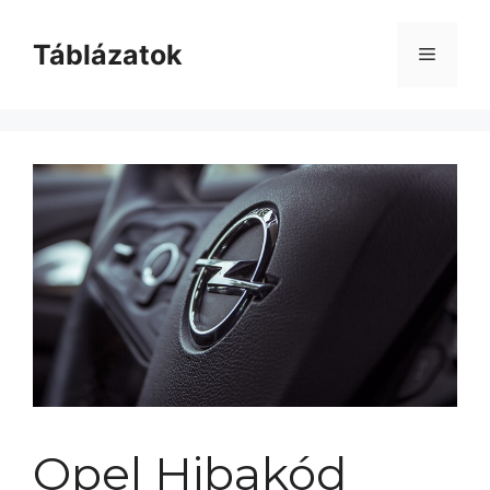
Kilépés
a
Táblázatok
Menü
tartalomba
Opel Hibakód