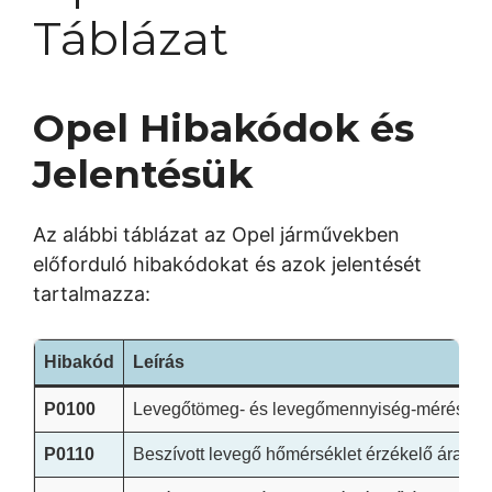
Táblázat
Opel Hibakódok és
Jelentésük
Az alábbi táblázat az Opel járművekben
előforduló hibakódokat és azok jelentését
tartalmazza:
Hibakód
Leírás
P0100
Levegőtömeg- és levegőmennyiség-mérés hib
P0110
Beszívott levegő hőmérséklet érzékelő áramkö