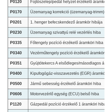
P0120
Fojtószelep/pedál helyzet érzékelő áramköri h
P0170
Üzemanyag korrekció (üzemanyag-trimm) hib
P0201
1. henger befecskendező áramkör hibája
P0230
Üzemanyag szivattyú relé vezérlés hiba
P0335
Főtengely pozíció érzékelő áramköri hiba
P0340
Vezérműtengely pozíció érzékelő áramköri hi
P0351
Gyújtótekercs A elsődleges/másodlagos áramk
P0400
Kipufogógáz-visszavezetés (EGR) áramkör hi
P0500
Jármű sebesség érzékelő áramköri hiba
P0606
Motorvezérlő egység (ECU) belső hiba
P1120
Gázpedál pozíció érzékelő 1 áramköri hiba