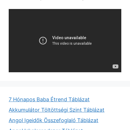
7 Hónapos Baba Étrend Táblázat
Akkumulátor Töltöttségi Szint Táblázat
Angol Igeidők Összefoglaló Táblázat