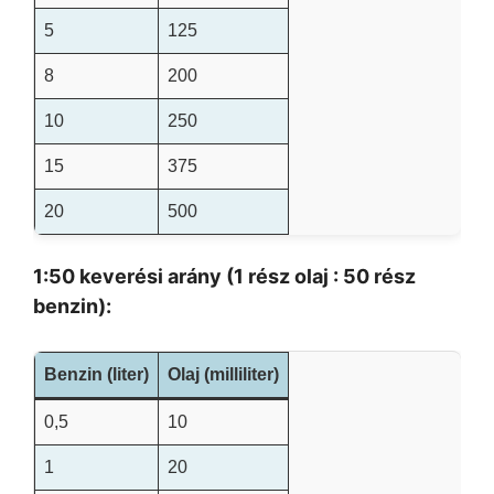
5
125
8
200
10
250
15
375
20
500
1:50 keverési arány (1 rész olaj : 50 rész
benzin):
Benzin (liter)
Olaj (milliliter)
0,5
10
1
20