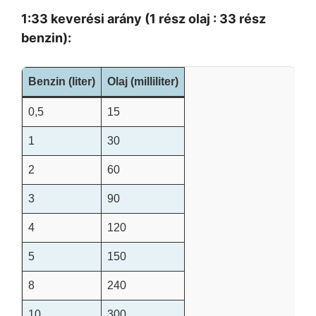
1:33 keverési arány (1 rész olaj : 33 rész
benzin):
Benzin (liter)
Olaj (milliliter)
0,5
15
1
30
2
60
3
90
4
120
5
150
8
240
10
300