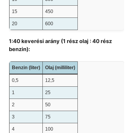
15
450
20
600
1:40 keverési arány (1 rész olaj : 40 rész
benzin):
Benzin (liter)
Olaj (milliliter)
0,5
12,5
1
25
2
50
3
75
4
100