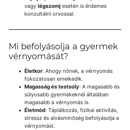
vagy
légszomj
esetén is érdemes
konzultálni orvossal.
Mi befolyásolja a gyermek
vérnyomását?
Életkor
: Ahogy nőnek, a vérnyomás
fokozatosan emelkedik.
Magasság és testsúly
: A magasabb és
súlyosabb gyermekeknél általában
magasabb a vérnyomás is.
Életmód
: Táplálkozás, fizikai aktivitás,
stressz és alvásminőség befolyásolja a
vérnyomást.