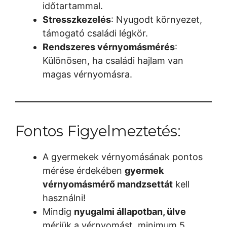
időtartammal.
Stresszkezelés
: Nyugodt környezet,
támogató családi légkör.
Rendszeres vérnyomásmérés
:
Különösen, ha családi hajlam van
magas vérnyomásra.
Fontos Figyelmeztetés:
A gyermekek vérnyomásának pontos
mérése érdekében
gyermek
vérnyomásmérő mandzsettát
kell
használni!
Mindig
nyugalmi állapotban, ülve
mérjük a vérnyomást, minimum 5