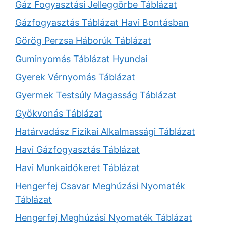
Gáz Fogyasztási Jelleggörbe Táblázat
Gázfogyasztás Táblázat Havi Bontásban
Görög Perzsa Háborúk Táblázat
Guminyomás Táblázat Hyundai
Gyerek Vérnyomás Táblázat
Gyermek Testsúly Magasság Táblázat
Gyökvonás Táblázat
Határvadász Fizikai Alkalmassági Táblázat
Havi Gázfogyasztás Táblázat
Havi Munkaidőkeret Táblázat
Hengerfej Csavar Meghúzási Nyomaték
Táblázat
Hengerfej Meghúzási Nyomaték Táblázat