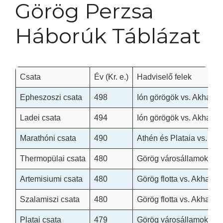
Görög Perzsa
Háborúk Táblázat
Csata
Év (Kr. e.)
Hadviselő felek
Epheszoszi csata
498
Ión görögök vs. Akhaim
Ladei csata
494
Ión görögök vs. Akhaim
Marathóni csata
490
Athén és Plataia vs. Ak
Thermopülai csata
480
Görög városállamok vs.
Artemisiumi csata
480
Görög flotta vs. Akhaimen
Szalamiszi csata
480
Görög flotta vs. Akhaimen
Platai csata
479
Görög városállamok vs.