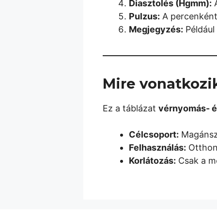
Diasztolés (Hgmm):
A
Pulzus:
A percenként
Megjegyzés:
Például 
Mire vonatkozik
Ez a táblázat
vérnyomás- é
Célcsoport:
Magánsze
Felhasználás:
Otthoni
Korlátozás:
Csak a mér