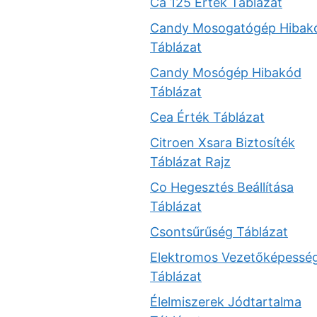
Ca 125 Érték Táblázat
Candy Mosogatógép Hibak
Táblázat
Candy Mosógép Hibakód
Táblázat
Cea Érték Táblázat
Citroen Xsara Biztosíték
Táblázat Rajz
Co Hegesztés Beállítása
Táblázat
Csontsűrűség Táblázat
Elektromos Vezetőképessé
Táblázat
Élelmiszerek Jódtartalma