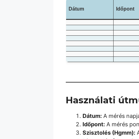
Dátum
Időpont
Használati útm
Dátum:
A mérés napja
Időpont:
A mérés ponto
Szisztolés (Hgmm):
A