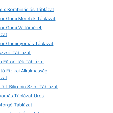
mix Kombinációs Táblázat
tor Gumi Méretek Táblázat
tor Gumi Váltóméret
ázat
tor Guminyomás Táblázat
zzsír Táblázat
a Fűtőérték Táblázat
tó Fizikai Alkalmassági
ázat
lött Bilirubin Szint Táblázat
yomás Táblázat Üres
sforgó Táblázat