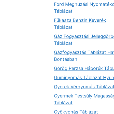
Ford Meghúzási Nyomaték
Táblázat
Fűkasza Benzin Keverék
Táblázat
Gáz Fogyasztási Jelleggörb
Táblázat
Gázfogyasztás Táblázat Ha
Bontásban
Görög Perzsa Háborúk Tábl
Guminyomás Táblázat Hyun
Gyerek Vérnyomás Tábláza
Gyermek Testsúly Magassá
Táblázat
Gyökvonás Táblázat