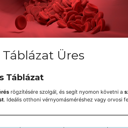
Táblázat Üres
s Táblázat
rés
rögzítésére szolgál, és segít nyomon követni a
s
st
. Ideális otthoni vérnyomásméréshez vagy orvosi f