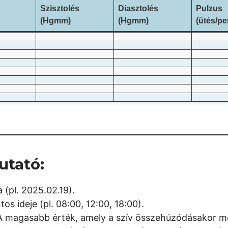
Szisztolés
Diasztolés
Pulzus
(Hgmm)
(Hgmm)
(ütés/pe
utató:
 (pl. 2025.02.19).
s ideje (pl. 08:00, 12:00, 18:00).
 magasabb érték, amely a szív összehúzódásakor mér