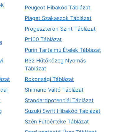
ok
Peugeot Hibakód Táblázat
Piaget Szakaszok Táblázat
Progeszteron Szint Táblázat
Pt100 Táblázat
e
Purin Tartalmú Ételek Táblázat
vi
R32 Hűtőközeg Nyomás
Táblázat
ázat
Rokonsági Táblázat
dai
Shimano Váltó Táblázat
t
Standardpotenciál Táblázat
g
Suzuki Swift Hibakód Táblázat
Szén Fűtőértéke Táblázat