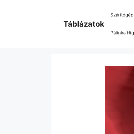
Kilépés
a
Szárítógép 
tartalomba
Táblázatok
Pálinka Híg