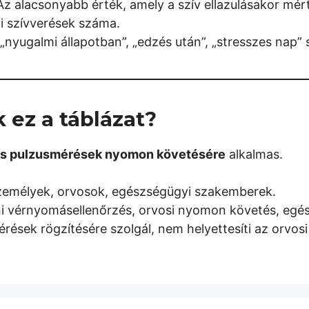
z alacsonyabb érték, amely a szív ellazulásakor mért
i szívverések száma.
„nyugalmi állapotban”, „edzés után”, „stresszes nap” 
 ez a táblázat?
s pulzusmérések nyomon követésére
alkalmas.
mélyek, orvosok, egészségügyi szakemberek.
 vérnyomásellenőrzés, orvosi nyomon követés, egés
ések rögzítésére szolgál, nem helyettesíti az orvosi 