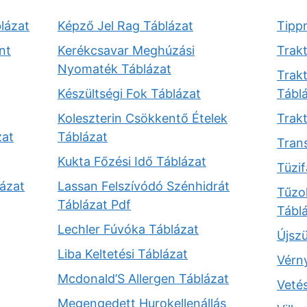
lázat
Képző Jel Rag Táblázat
Tipp
nt
Kerékcsavar Meghúzási
Trak
Nyomaték Táblázat
Trak
Készültségi Fok Táblázat
Tábl
Koleszterin Csökkentő Ételek
Trak
zat
Táblázat
Trans
Kukta Főzési Idő Táblázat
Tüzif
ázat
Lassan Felszívódó Szénhidrát
Tűzol
Táblázat Pdf
Tábl
Lechler Fúvóka Táblázat
Újszü
Liba Keltetési Táblázat
Vérn
Mcdonald’S Allergen Táblázat
Veté
Megengedett Hurokellenállás