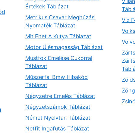
Vill
Értékek Táblázat
Tábl
ód
Metrikus Csavar Meghúzási
Víz 
Nyomaték Táblázat
Volk
Mit Ehet A Kutya Táblázat
Volv
Motor Ülésmagasság Táblázat
Zárt
Mustfok Emelése Cukorral
Zárt
Táblázat
Tábl
Műszerfal Bmw Hibakód
Zölds
Táblázat
Zöng
Négyzetre Emelés Táblázat
Zsin
Négyzetszámok Táblázat
g
Német Nyelvtan Táblázat
Netfit Ingafutás Táblázat