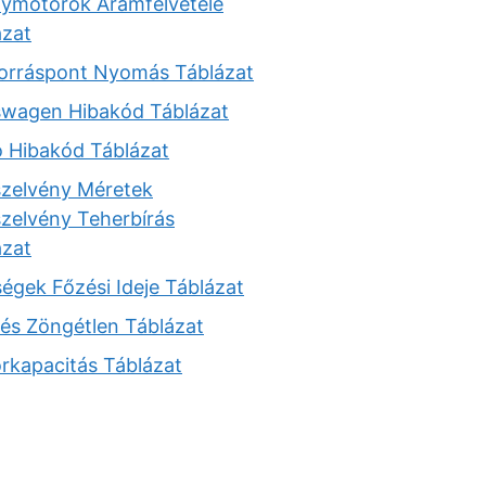
anymotorok Áramfelvétele
ázat
Forráspont Nyomás Táblázat
swagen Hibakód Táblázat
o Hibakód Táblázat
szelvény Méretek
szelvény Teherbírás
ázat
égek Főzési Ideje Táblázat
és Zöngétlen Táblázat
órkapacitás Táblázat