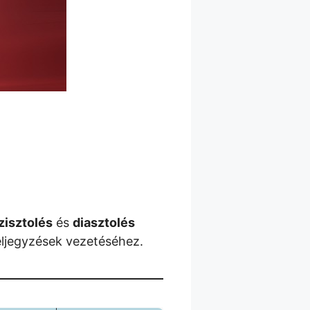
zisztolés
és
diasztolés
eljegyzések vezetéséhez.