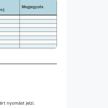
Megjegyzés
rc)
t nyomást jelzi.