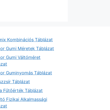
mix Kombinációs Táblázat
tor Gumi Méretek Táblázat
tor Gumi Váltóméret
ázat
tor Guminyomás Táblázat
zzsír Táblázat
a Fűtőérték Táblázat
tó Fizikai Alkalmassági
ázat