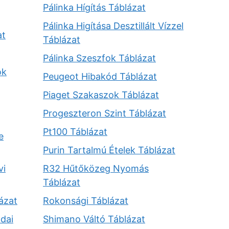
Pálinka Hígítás Táblázat
Pálinka Higítása Desztillált Vízzel
at
Táblázat
Pálinka Szeszfok Táblázat
ok
Peugeot Hibakód Táblázat
Piaget Szakaszok Táblázat
Progeszteron Szint Táblázat
Pt100 Táblázat
e
Purin Tartalmú Ételek Táblázat
vi
R32 Hűtőközeg Nyomás
Táblázat
ázat
Rokonsági Táblázat
dai
Shimano Váltó Táblázat