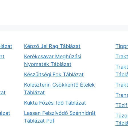
lázat
Képző Jel Rag Táblázat
Tipp
nt
Kerékcsavar Meghúzási
Trak
Nyomaték Táblázat
Trak
Készültségi Fok Táblázat
Tábl
Koleszterin Csökkentő Ételek
Trak
zat
Táblázat
Trans
Kukta Főzési Idő Táblázat
Tüzif
ázat
Lassan Felszívódó Szénhidrát
Tűzol
Táblázat Pdf
Tábl