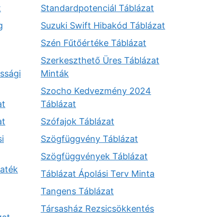
t
Standardpotenciál Táblázat
g
Suzuki Swift Hibakód Táblázat
Szén Fűtőértéke Táblázat
Szerkeszthető Üres Táblázat
ssági
Minták
Szocho Kedvezmény 2024
at
Táblázat
at
Szófajok Táblázat
i
Szögfüggvény Táblázat
Szögfüggvények Táblázat
aték
Táblázat Ápolási Terv Minta
Tangens Táblázat
Társasház Rezsicsökkentés