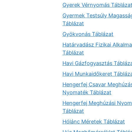
Gyerek Vérnyomás Tábláza
Gyermek Testsúly Magassá
Táblázat
Gyökvonás Táblázat
Határvadász Fizikai Alkalma
Táblázat
Havi Gázfogyasztás Tábláz
Havi Munkaidőkeret Tábláz
Hengerfej Csavar Meghúzás
Nyomaték Táblázat
Hengerfej Meghúzási Nyom
Táblázat
Hólánc Méretek Táblázat