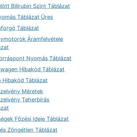
lött Bilirubin Szint Táblázat
yomás Táblázat Üres
sforgó Táblázat
anymotorok Áramfelvétele
ázat
Forráspont Nyomás Táblázat
swagen Hibakód Táblázat
o Hibakód Táblázat
szelvény Méretek
szelvény Teherbírás
ázat
égek Főzési Ideje Táblázat
és Zöngétlen Táblázat