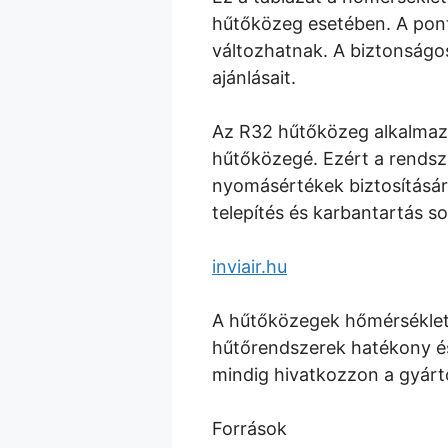
hűtőközeg esetében. A pont
változhatnak. A biztonságo
ajánlásait.
Az R32 hűtőközeg alkalmaz
hűtőközegé. Ezért a rendsze
nyomásértékek biztosításár
telepítés és karbantartás so
inviair.hu
A hűtőközegek hőmérséklet
hűtőrendszerek hatékony és
mindig hivatkozzon a gyár
Források