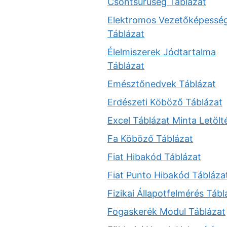
Csontsűrűség Táblázat
Elektromos Vezetőképessé
Táblázat
Élelmiszerek Jódtartalma
Táblázat
Emésztőnedvek Táblázat
Erdészeti Köböző Táblázat
Excel Táblázat Minta Letölt
Fa Köböző Táblázat
Fiat Hibakód Táblázat
Fiat Punto Hibakód Tábláza
Fizikai Állapotfelmérés Tábl
Fogaskerék Modul Táblázat