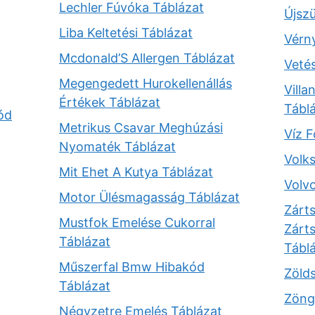
Lechler Fúvóka Táblázat
Újszü
Liba Keltetési Táblázat
Vérn
Mcdonald’S Allergen Táblázat
Veté
Megengedett Hurokellenállás
Vill
Értékek Táblázat
Tábl
ód
Metrikus Csavar Meghúzási
Víz 
Nyomaték Táblázat
Volk
Mit Ehet A Kutya Táblázat
Volv
Motor Ülésmagasság Táblázat
Zárt
Mustfok Emelése Cukorral
Zárt
Táblázat
Tábl
Műszerfal Bmw Hibakód
Zölds
Táblázat
Zöng
Négyzetre Emelés Táblázat