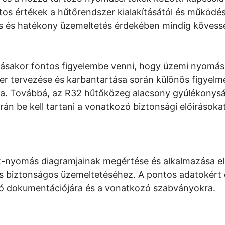
os értékek a hűtőrendszer kialakításától és működés
s és hatékony üzemeltetés érdekében mindig kövesse 
ásakor fontos figyelembe venni, hogy üzemi nyomá
r tervezése és karbantartása során különös figyelmet
a. Továbbá, az R32 hűtőközeg alacsony gyúlékonyság
rán be kell tartani a vonatkozó biztonsági előírásokat
-nyomás diagramjainak megértése és alkalmazása el
 biztonságos üzemeltetéséhez. A pontos adatokért 
tó dokumentációjára és a vonatkozó szabványokra.