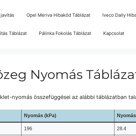
javítás
Opel Meriva Hibakód Táblázat
Iveco Daily Hib
ítás Táblázat
Pálinka Fokolás Táblázat
Kapcsolat
özeg Nyomás Tábláza
et-nyomás összefüggései az alábbi táblázatban tal
Nyomás (kPa)
Nyomás 
196
28.4