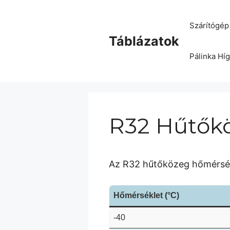
Kilépés
a
Szárítógép 
tartalomba
Táblázatok
Pálinka Híg
R32 Hűtők
Az R32 hűtőközeg hőmérsékl
Hőmérséklet (°C)
-40