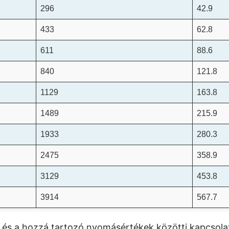
296
42.9
433
62.8
611
88.6
840
121.8
1129
163.8
1489
215.9
1933
280.3
2475
358.9
3129
453.8
3914
567.7
t és a hozzá tartozó nyomásértékek közötti kapcsola