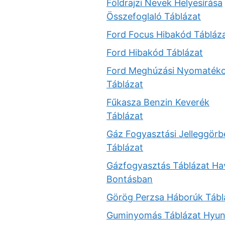
Földrajzi Nevek Helyesírása
Összefoglaló Táblázat
Ford Focus Hibakód Tábláz
Ford Hibakód Táblázat
Ford Meghúzási Nyomaték
Táblázat
Fűkasza Benzin Keverék
Táblázat
Gáz Fogyasztási Jelleggörb
Táblázat
Gázfogyasztás Táblázat Ha
Bontásban
Görög Perzsa Háborúk Tábl
Guminyomás Táblázat Hyun