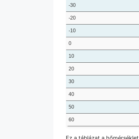
-30
-20
-10
0
10
20
30
40
50
60
Ez a táblázat a hőmérsékle