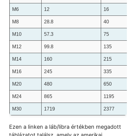
M6
12
16
M8
28.8
40
M10
57.3
75
M12
99.8
135
M14
160
215
M16
245
335
M20
480
650
M24
865
1195
M30
1719
2377
Ezen a linken a láb/libra értékben megadott
táblázatot találsz, amely az amerikai