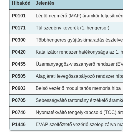
Hibakód
Jelentés
P0101
Légtömegmérő (MAF) áramkör teljesítmény p
P0171
Túl szegény keverék (1. hengersor)
P0300
Többhengeres gyújtáskimaradás észlelve
P0420
Katalizátor rendszer hatékonysága az 1. henge
P0455
Üzemanyaggőz-visszanyerő rendszer (EVAP) 
P0505
Alapjárati levegőszabályozó rendszer hiba
P0603
Belső vezérlő modul tartós memória hiba
P0705
Sebességváltó tartomány érzékelő áramkör 
P0740
Nyomatékváltó tengelykapcsoló (TCC) áramkö
P1446
EVAP szellőztető vezérlő szelep zárva maradt 