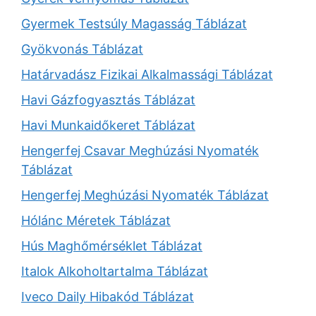
Gyermek Testsúly Magasság Táblázat
Gyökvonás Táblázat
Határvadász Fizikai Alkalmassági Táblázat
Havi Gázfogyasztás Táblázat
Havi Munkaidőkeret Táblázat
Hengerfej Csavar Meghúzási Nyomaték
Táblázat
Hengerfej Meghúzási Nyomaték Táblázat
Hólánc Méretek Táblázat
Hús Maghőmérséklet Táblázat
Italok Alkoholtartalma Táblázat
Iveco Daily Hibakód Táblázat